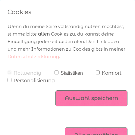
Cookies
Wenn du meine Seite vollständig nutzen möchtest,
stimme bitte
allen
Cookies zu. du kannst deine
Adventskalender-
Einwilligung jederzeit widerrufen. Den Link dazu
und mehr Informationen zu Cookies gibts in meiner
Anmeldung
Datenschutzerklärung
.
Angebot zum Katalogstart
über Stampin’ Up!
Workshops
Notwendig
Komfort
Statistiken
Personalisierung
Mitgliederbereich
Stampin’ Up! Produktsets
komm ins Team
Auswahl speichern
Exklusiv online
Damit du nix verpasst
Kataloge