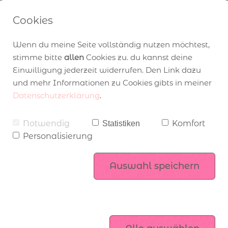
Cookies
Wenn du meine Seite vollständig nutzen möchtest,
Workshops und Beratung
stimme bitte
allen
Cookies zu. du kannst deine
Workshops, 
Einwilligung jederzeit widerrufen. Den Link dazu
und mehr Informationen zu Cookies gibts in meiner
Datenschutzerklärung
.
Stempelpartys, 
Angebot zum Katalogstart
über Stampin’ Up!
Workshops
Notwendig
Komfort
Statistiken
Kennenlernen
Personalisierung
Mitgliederbereich
Stampin’ Up! Produktsets
komm ins Team
Auswahl speichern
Exklusiv online
Kataloge