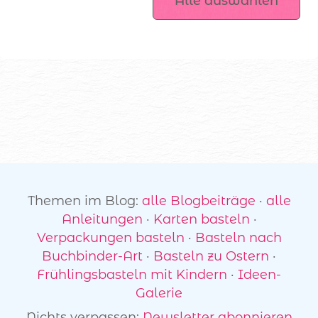
Alle auswählen
Passwort vergessen?
Plotterdateien
Themen im Blog:
alle Blogbeiträge
·
alle
Anleitungen
·
Karten basteln
·
Verpackungen basteln
·
Basteln nach
Buchbinder-Art
·
Basteln zu Ostern
·
Frühlingsbasteln mit Kindern
·
Ideen-
Galerie
Nichts verpassen:
Newsletter abonnieren