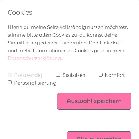
Cookies
Wenn du meine Seite vollständig nutzen möchtest,
stimme bitte
allen
Cookies zu. du kannst deine
Einwilligung jederzeit widerrufen. Den Link dazu
und mehr Informationen zu Cookies gibts in meiner
Login
Datenschutzerklärung
.
Angebot zum Katalogstart
über Stampin’ Up!
Workshops
E-Mail
Notwendig
Komfort
Statistiken
Personalisierung
Mitgliederbereich
Stampin’ Up! Produktsets
komm ins Team
Passwort
Auswahl speichern
Exklusiv online
Einloggen
Kataloge