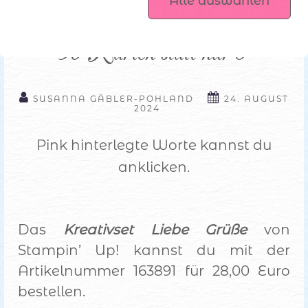
Alle auswählen
Kreativset Liebe Grüße - 
Plotterdateien
36 Karten statt nur 8
SUSANNA GÄBLER-POHLAND
24. AUGUST
2024
Pink hinterlegte Worte kannst du
anklicken.
Das
Kreativset Liebe Grüße
von
Stampin’ Up! kannst du mit der
Artikelnummer 163891 für 28,00 Euro
bestellen.