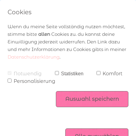
Cookies
Wenn du meine Seite vollständig nutzen möchtest,
stimme bitte
allen
Cookies zu. du kannst deine
Einwilligung jederzeit widerrufen. Den Link dazu
und mehr Informationen zu Cookies gibts in meiner
Home
›
Blog
› Kreativset Liebe Grüße - 36 Karten statt nur 8
Datenschutzerklärung
.
Angebot zum Katalogstart
über Stampin’ Up!
Workshops
Notwendig
Komfort
Statistiken
Personalisierung
Mitgliederbereich
Stampin’ Up! Produktsets
komm ins Team
Auswahl speichern
Exklusiv online
Kataloge