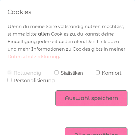
Cookies
Wenn du meine Seite vollständig nutzen möchtest,
stimme bitte
allen
Cookies zu. du kannst deine
Einwilligung jederzeit widerrufen. Den Link dazu
und mehr Informationen zu Cookies gibts in meiner
Home
›
Blog
› Stanzformen Zierschleife von Stampin’ Up!
Datenschutzerklärung
.
Angebot zum Katalogstart
über Stampin’ Up!
Workshops
Notwendig
Komfort
Statistiken
Personalisierung
Mitgliederbereich
Stampin’ Up! Produktsets
komm ins Team
Auswahl speichern
Exklusiv online
Kataloge