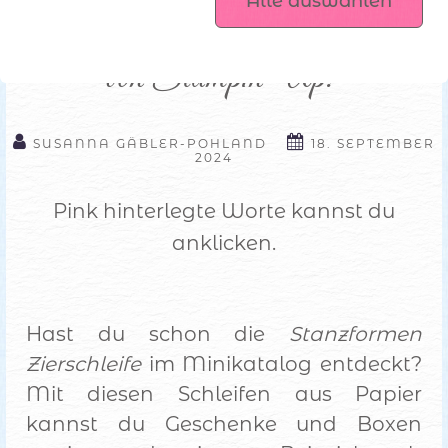
Alle auswählen
Stanzformen Zierschleife 
Plotterdateien
von Stampin’ Up!
SUSANNA GÄBLER-POHLAND
18. SEPTEMBER
2024
Pink hinterlegte Worte kannst du
anklicken.
Hast du schon die
Stanzformen
Zierschleife
im Minikatalog entdeckt?
Mit diesen Schleifen aus Papier
kannst du Geschenke und Boxen