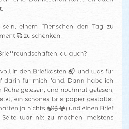
t.
 sein, einem Menschen den Tag zu
ment 🥰 zu schenken.
 Brieffreundschaften, du auch?
oll in den Briefkasten 📬 und was für
ef darin für mich fand. Dann habe ich
n Ruhe gelesen, und nochmal gelesen,
zt, ein schönes Briefpapier gestaltet
 hatten ja nichts 😂🤣😂) und einen Brief
r Seite war nix zu machen, meistens