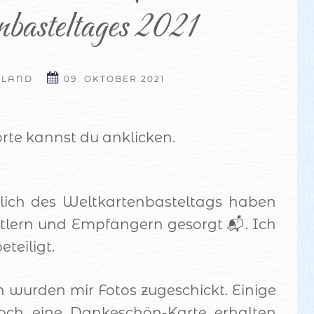
nbasteltages 2021
HLAND
09. OKTOBER 2021
rte kannst du anklicken.
lich des Weltkartenbasteltags haben
stlern und Empfängern gesorgt 📬. Ich
eteiligt.
n wurden mir Fotos zugeschickt. Einige
noch eine Dankeschön-Karte erhalten