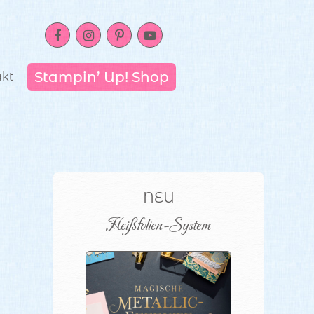
Stampin’ Up! Shop
akt
NEU
Heißfolien-System