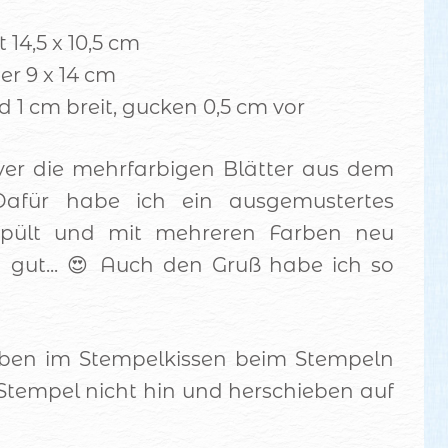
 14,5 x 10,5 cm
r 9 x 14 cm
d 1 cm breit, gucken 0,5 cm vor
ver die mehrfarbigen Blätter aus dem
Dafür habe ich ein ausgemustertes
espült und mit mehreren Farben neu
tig gut... 😍 Auch den Gruß habe ich so
arben im Stempelkissen beim Stempeln
e Stempel nicht hin und herschieben auf