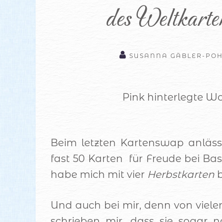
des Weltkarte
SUSANNA GÄBLER-PO
Pink hinterlegte Wo
Beim letzten Kartenswap anläss
fast 50 Karten für Freude bei Ba
habe mich mit vier
Herbstkarten
b
Und auch bei mir, denn von viele
schrieben mir, dass sie sogar 