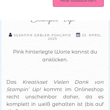
Alle auswählen
Kreativset Vielen Dank von 
Plotterdateien
Stampin’ Up! 
SUSANNA GÄBLER-POHLAND
25. APRIL
2025
Pink hinterlegte Worte kannst du
anklicken.
Das
Kreativset Vielen Dank von
Stampin’ Up!
kommt im Onlineshop
recht unscheinbar daher, da es
komplett in weiß gehalten ist (bis auf