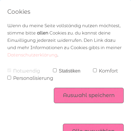
Cookies
Wenn du meine Seite vollständig nutzen möchtest,
stimme bitte
allen
Cookies zu. du kannst deine
Einwilligung jederzeit widerrufen. Den Link dazu
und mehr Informationen zu Cookies gibts in meiner
Home
›
Blog
› Kreativset Vielen Dank von Stampin’ Up!
Datenschutzerklärung
.
Angebot zum Katalogstart
über Stampin’ Up!
Workshops
Notwendig
Komfort
Statistiken
Personalisierung
Mitgliederbereich
Stampin’ Up! Produktsets
komm ins Team
Auswahl speichern
Exklusiv online
Kataloge