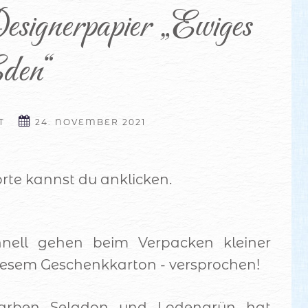
esignerpapier „Ewiges 
den“
T
24. NOVEMBER 2021
rte kannst du anklicken.
ell gehen beim Verpacken kleiner
iesem Geschenkkarton - versprochen!
Farben Seladon und Lodengrün hat