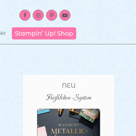
Stampin’ Up! Shop
akt
NEU
Heißfolien-System