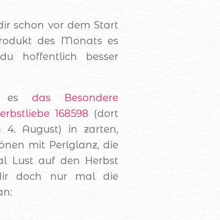
 dir schon vor dem Start
Produkt des Monats es
du hoffentlich besser
t es
das Besondere
rbstliebe 168598
(dort
4. August) in zarten,
önen mit Perlglanz, die
al Lust auf den Herbst
ir doch nur mal die
an: