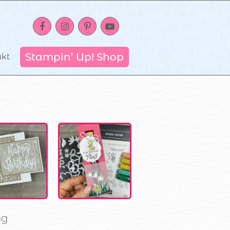
Stampin’ Up! Shop
akt
ng