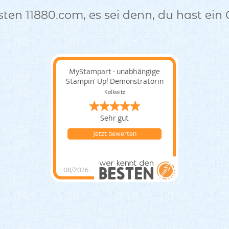
en 11880.com, es sei denn, du hast ein 
MyStampart - unabhängige
Stampin' Up! Demonstratorin
Kolkwitz
Sehr gut
Jetzt bewerten
08/2026
MyStampart -
unabhängige Stampin'
Up! Demonstratorin
hat
4.81
von
5
Sternen
|
21
MyStampart -
unabhängige Stampin'
Up!
Demonstratorin
Bewe
rtungen auf