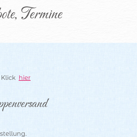
ote, Termine
 Klick
hier
ppenversand
tellung.