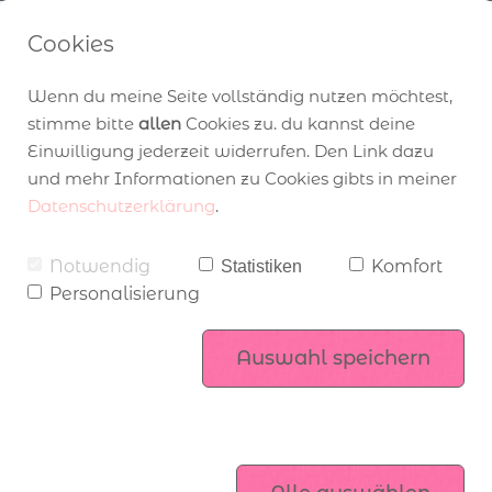
Cookies
Neu im Blog:
Wenn du meine Seite vollständig nutzen möchtest,
stimme bitte
allen
Cookies zu. du kannst deine
Einwilligung jederzeit widerrufen. Den Link dazu
und mehr Informationen zu Cookies gibts in meiner
Datenschutzerklärung
.
Angebot zum Katalogstart
über Stampin’ Up!
Workshops
Notwendig
Komfort
Statistiken
Personalisierung
Mitgliederbereich
Stampin’ Up! Produktsets
komm ins Team
Auswahl speichern
Exklusiv online
Verpackungen basteln 
Kataloge