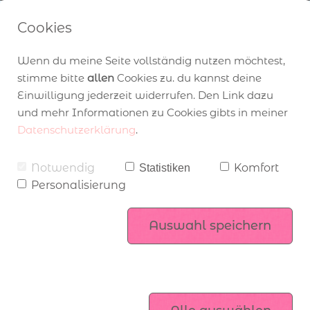
Cookies
Wenn du meine Seite vollständig nutzen möchtest,
Unser Stampin’ Up!  
stimme bitte
allen
Cookies zu. du kannst deine
Einwilligung jederzeit widerrufen. Den Link dazu
und mehr Informationen zu Cookies gibts in meiner
Adventskalender
Datenschutzerklärung
.
Angebot zum Katalogstart
über Stampin’ Up!
Workshops
Notwendig
Komfort
Statistiken
Personalisierung
Hüpf zum aktuellen Kalenderbild
Mitgliederbereich
Stampin’ Up! Produktsets
komm ins Team
Auswahl speichern
Exklusiv online
Kataloge